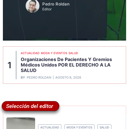
Pedro Roldan
Editor
ACTUALIDAD
MODA Y EVENTOS
SALUD
Organizaciones De Pacientes Y Gremios
1
Médicos Unidos POR EL DERECHO A LA
SALUD
BY
PEDRO ROLDAN
AGOSTO 8, 2026
Selección del editor
ACTUALIDAD
MODA Y EVENTOS
SALUD