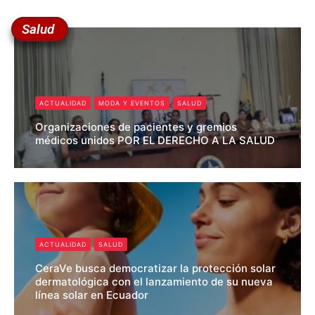
Salud
ACTUALIDAD
MODA Y EVENTOS
SALUD
Organizaciones de pacientes y gremios
médicos unidos POR EL DERECHO A LA SALUD
Pedro Roldan
ACTUALIDAD
SALUD
CeraVe busca democratizar la protección solar
dermatológica con el lanzamiento de su nueva
línea solar en Ecuador