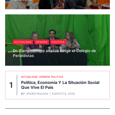
Pedro Roldan
ACTUALIDAD
OPINIÓN
POLITICA
Dr. Campodónico analiza dirigir el Colegio de
Periodistas
Pedro Roldan
ACTUALIDAD
OPINIÓN
POLITICA
Política, Economía Y La Situación Social
1
Que Vive El País
BY
PEDRO ROLDAN
AGOSTO 8, 2026