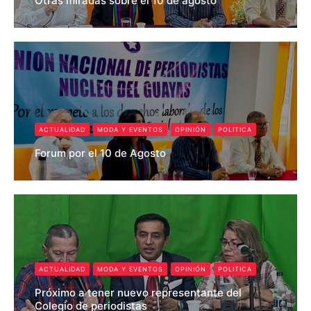
Otras miradas sobre el 10 de agosto
Pedro Roldan
ACTUALIDAD
MODA Y EVENTOS
OPINIÓN
POLITICA
Forum por el 10 de Agosto
Pedro Roldan
ACTUALIDAD
MODA Y EVENTOS
OPINIÓN
POLITICA
Próximo a tener nuevo representante del
Colegio de periodistas