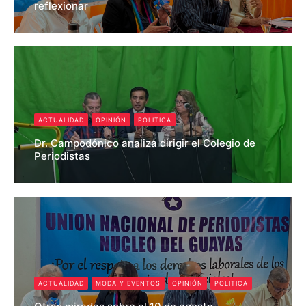
reflexionar
Pedro Roldan
ACTUALIDAD
OPINIÓN
POLITICA
Dr. Campodónico analiza dirigir el Colegio de
Periodistas
Pedro Roldan
ACTUALIDAD
MODA Y EVENTOS
OPINIÓN
POLITICA