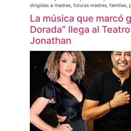
dirigidas a madres, futuras madres, familias,
La música que marcó g
Dorada” llega al Teatr
Jonathan