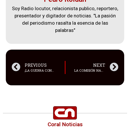
Soy Radio locutor, relacionista publico, reportero,
presentador y digitador de noticias. "La pasión
del periodismo rasalta la esencia de las
palabras"
PREVIOUS
NEXT
¡LA GUERRA CONTINÚA!
LA COMISIÓN NACIONAL DEL MERCADO DE VALORES (CNMV) MULTÓ AL EXFUTBOLISTA GERARD PIQUÉ CON 200.000 EUROS Y AL EMPRESARIO JOSÉ ELÍAS
Coral Noticias