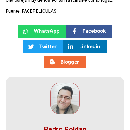
Una pareja muy de los 90, tan fascinante como fugaz.
Fuente: FACEPELICULAS
WhatsApp
Facebook
Twitter
Linkedin
Blogger
Pedro Roldan