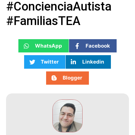
#ConcienciaAutista
#FamiliasTEA
WhatsApp
Facebook
Twitter
Linkedin
Blogger