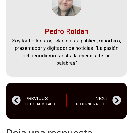
Pedro Roldan
Soy Radio locutor, relacionista publico, reportero,
presentador y digitador de noticias. "La pasión
del periodismo rasalta la esencia de las
palabras"
PREVIOUS
NEXT
EL EXTREMO ADONIS PRECIADO YA TIENE NUEVO EQUIPO
GOBIERNO NACIONAL HA CANCELADO USD 112 MILLONES A SOLCA Y LAS DIALIZADORAS
Deja una respuesta