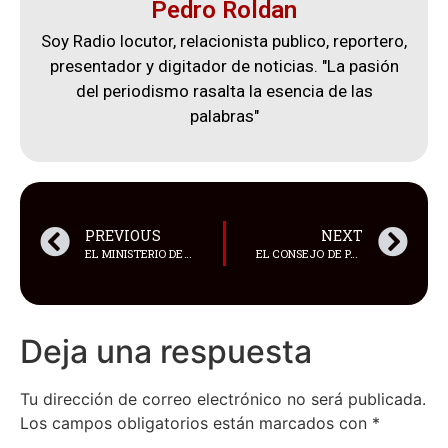
Pedro Roldan
Soy Radio locutor, relacionista publico, reportero,
presentador y digitador de noticias. "La pasión
del periodismo rasalta la esencia de las
palabras"
PREVIOUS
NEXT
EL MINISTERIO DE GOBIERNO DE ECUADOR LANZÓ UN LLAMADO URGENTE A LA CIUDADANÍA PARA COLABORAR EN LA LUCHA CONTRA EL TERRORISMO
EL CONSEJO DE PARTICIPACIÓN CIUDADANA Y CONTROL SOCIAL (CPCCS) DESIGNÓ A CHRISTINA MURILLO NAVARRETE COMO LA NUEVA SUPERINTENDENTA
Deja una respuesta
Tu dirección de correo electrónico no será publicada.
Los campos obligatorios están marcados con
*