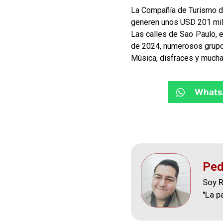
La Compañía de Turismo de
generen unos USD 201 mill
Las calles de Sao Paulo, e
de 2024, numerosos grupos
Música, disfraces y mucha 
Whats
Ped
Soy R
"La p