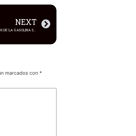
NEXT
2024, REGIRÁN LOS NUEVOS PRECIOS DE LA GASOLINA SÚPER PREMIUM
tán marcados con
*