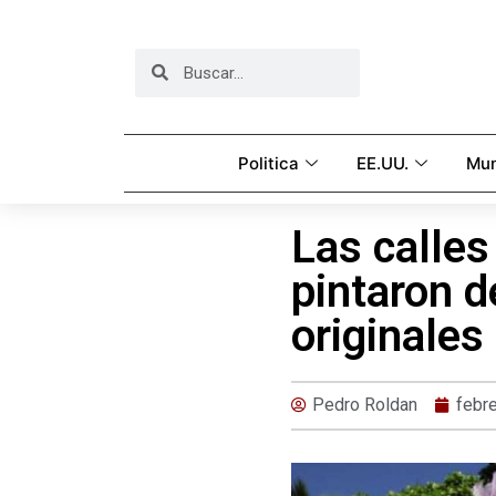
Politica
EE.UU.
Mu
Las calles
pintaron d
originales
Pedro Roldan
febr