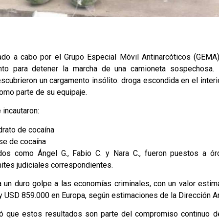
vado a cabo por el Grupo Especial Móvil Antinarcóticos (GEMA
ento para detener la marcha de una camioneta sospechosa. D
scubrieron un cargamento insólito: droga escondida en el inter
omo parte de su equipaje.
 incautaron:
drato de cocaína
se de cocaína
ados como Ángel G., Fabio C. y Nara C., fueron puestos a ó
ites judiciales correspondientes.
 un duro golpe a las economías criminales, con un valor esti
 USD 859.000 en Europa, según estimaciones de la Dirección An
tó que estos resultados son parte del compromiso continuo de 