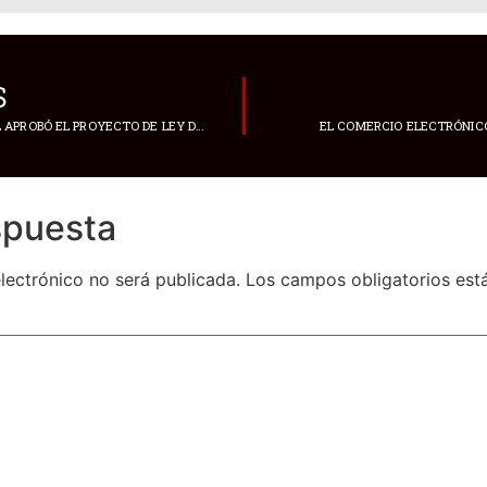
S
ASAMBLEA NACIONAL APROBÓ EL PROYECTO DE LEY DE SOLIDARIDAD NACIONAL PARA ENFRENTAR AL CRIMEN ORGANIZADO
EL COMERCIO ELECTRÓNIC
spuesta
lectrónico no será publicada.
Los campos obligatorios es