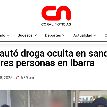
ndo
Sucesos
Deportes
Actualidad
O
cautó droga oculta en san
tres personas en Ibarra
 8, 2025
6:39 am