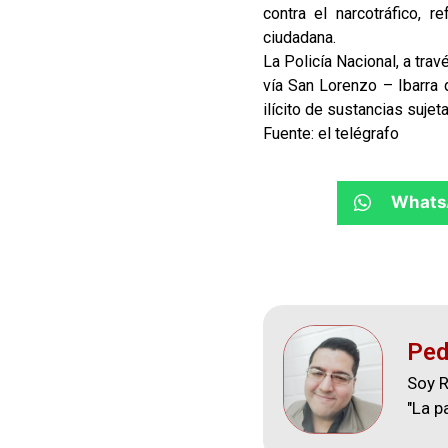
contra el narcotráfico, r
ciudadana.
La Policía Nacional, a tra
vía San Lorenzo – Ibarra 
ilícito de sustancias sujeta
Fuente: el telégrafo
Whats
Ped
Soy R
"La p