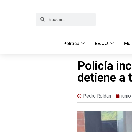
Politica
EE.UU.
Mu
Policía in
detiene a 
Pedro Roldan
junio