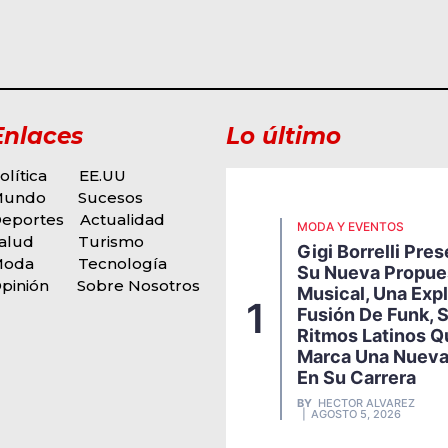
Enlaces
Lo último
olítica
EE.UU
Mundo
Sucesos
eportes
Actualidad
MODA Y EVENTOS
alud
Turismo
Gigi Borrelli Pre
Moda
Tecnología
Su Nueva Propue
pinión
Sobre Nosotros
Musical, Una Exp
1
Fusión De Funk, 
Ritmos Latinos Q
Marca Una Nueva
En Su Carrera
BY
HECTOR ALVAREZ
AGOSTO 5, 2026