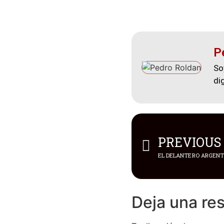
P
So
di
PREVIOUS
Deja una re