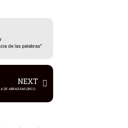
y
cia de las palabras"
NEXT
LA CABEZA DE LA ESTATUA DE CERA DE ABRAHAM LINCOLN SE DERRITIÓ POR LA OLA DE CALOR