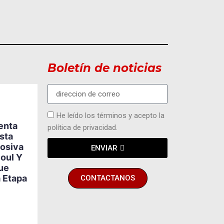
Boletín de noticias
He leído los términos y acepto la
MODA Y EVENTOS
senta
política de privacidad.
María Gabriela
sta
Betancourt Aspira A
losiva
ENVIAR
Convertirse En La
2
3
Soul Y
Primera Mamá En Ser
ue
Miss Turismo
 Etapa
CONTACTANOS
Venezuela
BY
HECTOR ALVAREZ
AGOSTO 5, 2026