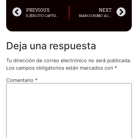
PREVIOUS
NEXT
EJÉRCITO CAPTURÓ A ALIAS “GORDO LUCHO”, PRESUNTO MIEMBRO DE “LOS CHONEROS”, DURANTE OPERATIVO EN PORTOVIEJO
MARCO RUBIO ACUSÓ A NICOLÁS MADURO DE LIDERAR EL “CARTEL DE LOS SOLES” Y LO VINCULA AL NARCOTRÁFICO INTERNACIONAL
Deja una respuesta
Tu dirección de correo electrónico no será publicada.
Los campos obligatorios están marcados con
*
Comentario
*