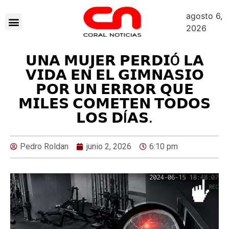
agosto 6,
2026
𝗨𝗡𝗔 𝗠𝗨𝗝𝗘𝗥 𝗣𝗘𝗥𝗗𝗜Ó 𝗟𝗔
𝗩𝗜𝗗𝗔 𝗘𝗡 𝗘𝗟 𝗚𝗜𝗠𝗡𝗔𝗦𝗜𝗢
𝗣𝗢𝗥 𝗨𝗡 𝗘𝗥𝗥𝗢𝗥 𝗤𝗨𝗘
𝗠𝗜𝗟𝗘𝗦 𝗖𝗢𝗠𝗘𝗧𝗘𝗡 𝗧𝗢𝗗𝗢𝗦
𝗟𝗢𝗦 𝗗Í𝗔𝗦.
Pedro Roldan
junio 2, 2026
6:10 pm