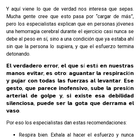
Y aquí viene lo que de verdad nos interesa que sepas.
Mucha gente cree que esto pasa por “cargar de más”,
pero los especialistas explican que en personas jóvenes
una hemorragia cerebral durante el ejercicio casi nunca se
debe al peso en sí, sino a una condición que ya estaba ahí
sin que la persona lo supiera, y que el esfuerzo termina
detonando.
𝗘𝗹 𝘃𝗲𝗿𝗱𝗮𝗱𝗲𝗿𝗼 𝗲𝗿𝗿𝗼𝗿, 𝗲𝗹 𝗾𝘂𝗲 𝘀í 𝗲𝘀𝘁á 𝗲𝗻 𝗻𝘂𝗲𝘀𝘁𝗿𝗮𝘀
𝗺𝗮𝗻𝗼𝘀 𝗲𝘃𝗶𝘁𝗮𝗿, 𝗲𝘀 𝗼𝘁𝗿𝗼: 𝗮𝗴𝘂𝗮𝗻𝘁𝗮𝗿 𝗹𝗮 𝗿𝗲𝘀𝗽𝗶𝗿𝗮𝗰𝗶ó𝗻
𝘆 𝗽𝘂𝗷𝗮𝗿 𝗰𝗼𝗻 𝘁𝗼𝗱𝗮𝘀 𝗹𝗮𝘀 𝗳𝘂𝗲𝗿𝘇𝗮𝘀 𝗮𝗹 𝗹𝗲𝘃𝗮𝗻𝘁𝗮𝗿. 𝗘𝘀𝗲
𝗴𝗲𝘀𝘁𝗼, 𝗾𝘂𝗲 𝗽𝗮𝗿𝗲𝗰𝗲 𝗶𝗻𝗼𝗳𝗲𝗻𝘀𝗶𝘃𝗼, 𝘀𝘂𝗯𝗲 𝗹𝗮 𝗽𝗿𝗲𝘀𝗶ó𝗻
𝗮𝗿𝘁𝗲𝗿𝗶𝗮𝗹 𝗱𝗲 𝗴𝗼𝗹𝗽𝗲 𝘆, 𝘀𝗶 𝗲𝘅𝗶𝘀𝘁𝗲 𝗲𝘀𝗮 𝗱𝗲𝗯𝗶𝗹𝗶𝗱𝗮𝗱
𝘀𝗶𝗹𝗲𝗻𝗰𝗶𝗼𝘀𝗮, 𝗽𝘂𝗲𝗱𝗲 𝘀𝗲𝗿 𝗹𝗮 𝗴𝗼𝘁𝗮 𝗾𝘂𝗲 𝗱𝗲𝗿𝗿𝗮𝗺𝗮 𝗲𝗹
𝘃𝗮𝘀𝗼.
Por eso los especialistas dan estas recomendaciones:
Respira bien. Exhala al hacer el esfuerzo y nunca