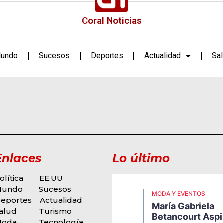
Coral Noticias
undo
Sucesos
Deportes
Actualidad
Sa
Enlaces
Lo último
olítica
EE.UU
Mundo
Sucesos
ODA Y EVENTOS
MODA Y EVENTOS
eportes
Actualidad
igi Borrelli Presenta
María Gabriela
u Nueva Propuesta
alud
Turismo
Betancourt Aspi
usical, Una Explosiva
Moda
Tecnología