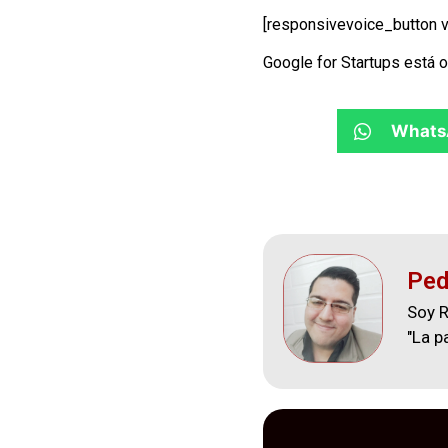
[responsivevoice_button v
Google for Startups está 
Whats
Ped
Soy R
"La p