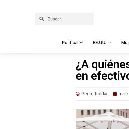
Politica
EE.UU.
Mu
¿A quiénes
en efectiv
Pedro Roldan
marz