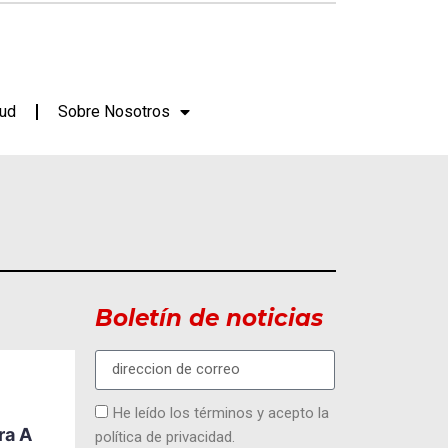
lud
Sobre Nosotros
Boletín de noticias
ACTUALIDAD
DEPORTES
MODA Y
EVENTOS
He leído los términos y acepto la
Ecuador Abre Paso A
ra A
política de privacidad.
Una Nueva Generación