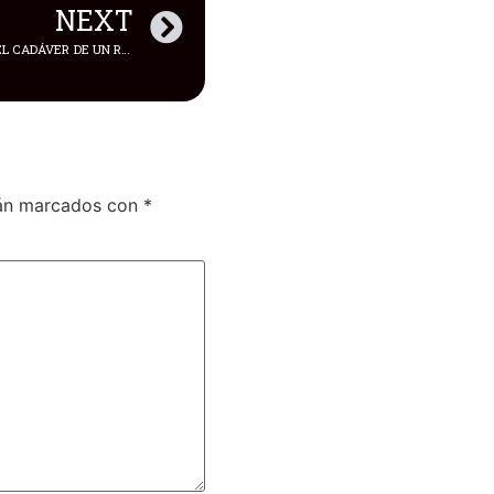
NEXT
LA ARISTÓCRATA, EL VIOLADOR Y EL CADÁVER DE UN RECIÉN NACIDO
tán marcados con
*