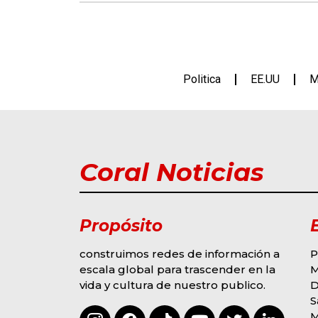
Politica
EE.UU
M
Coral Noticias
Propósito
construimos redes de información a
P
escala global para trascender en la
M
vida y cultura de nuestro publico.
D
G
MODA Y EVENTOS
S
S
OMAR COLINA
M