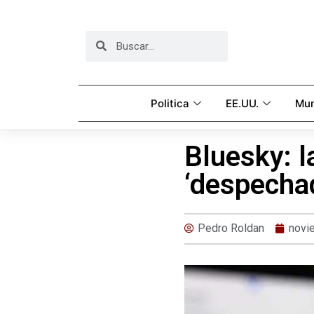
Politica
EE.UU.
Mu
Bluesky: l
‘despecha
Pedro Roldan
novi