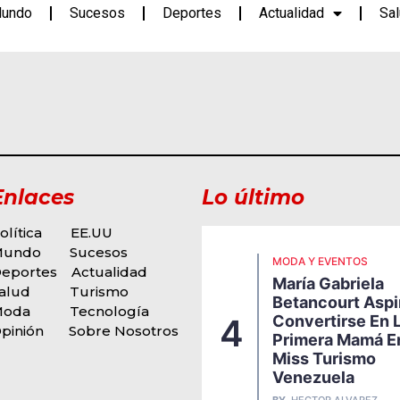
undo
Sucesos
Deportes
Actualidad
Sa
Enlaces
Lo último
olítica
EE.UU
Mundo
Sucesos
ODA Y EVENTOS
MODA Y EVENTOS
eportes
Actualidad
igi Borrelli Presenta
María Gabriela
u Nueva Propuesta
alud
Turismo
Betancourt Aspi
usical, Una Explosiva
Moda
Tecnología
Convertirse En 
4
usión De Funk, Soul Y
pinión
Sobre Nosotros
Primera Mamá E
itmos Latinos Que
Miss Turismo
arca Una Nueva
Venezuela
tapa En Su Carrera
BY
HECTOR ALVAREZ