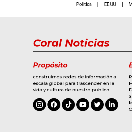
Politica
EE.UU
M
Coral Noticias
Propósito
construimos redes de información a
P
escala global para trascender en la
M
vida y cultura de nuestro publico.
D
G
MODA Y EVENTOS
S
S
OMAR COLINA
M
DERROCHA TALENTO
2
3
F
O
EN “SOY LA VOZ USA”
R
HOUSTON
M
BY
HECTOR ALVAREZ
E
AGOSTO 6, 2026