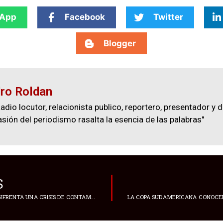
App
Facebook
Twitter
Blogger
ro Roldan
adio locutor, relacionista publico, reportero, presentador y d
asión del periodismo rasalta la esencia de las palabras"
S
INDIA: NUEVA DELHI ENFRENTA UNA CRISIS DE CONTAMINACIÓN SIN PRECEDENTES