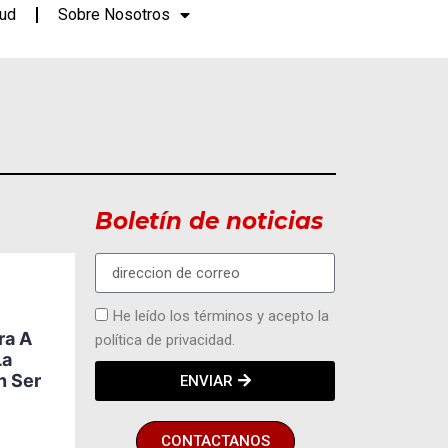
lud
Sobre Nosotros
Boletín de noticias
ACTUALIDAD
DEPORTES
MODA Y
EVENTOS
He leído los términos y acepto la
Ecuador Abre Paso A
ra A
política de privacidad.
Una Nueva Generación
La
5
De Ajedrecistas Con
n Ser
ENVIAR
Future Grandmasters,
El Programa De
Karpowership
CONTACTANOS