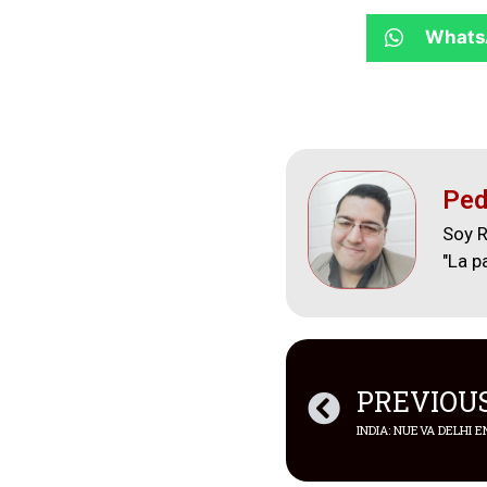
Whats
Ped
Soy R
"La p
PREVIOU