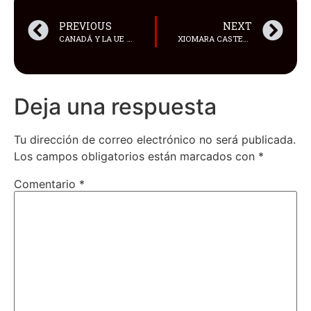
PREVIOUS
NEXT
CANADÁ Y LA UE ANUNCIAN REPRESALIAS COMERCIALES CONTRA EE. UU POR LOS ARANCELES IMPUESTOS POR DONALD TRUMP
XIOMARA CASTELLANOS MAKE-UP ARTIST DE LAS ESTRELLAS ES RECONOCIDA EN EL “MES DE LA MUJER”
Deja una respuesta
Tu dirección de correo electrónico no será publicada.
Los campos obligatorios están marcados con
*
Comentario
*