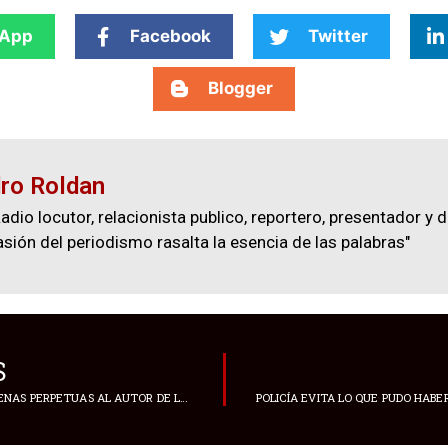
App
Facebook
Twitter
Blogger
ro Roldan
adio locutor, relacionista publico, reportero, presentador y d
asión del periodismo rasalta la esencia de las palabras"
S
CONDENAN A 90 CADENAS PERPETUAS AL AUTOR DE LA MATANZA DE 2019 EN SUPERMERCADO DE TEXAS