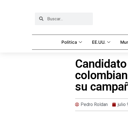
Politica
EE.UU.
Mu
Candidato 
colombiana
su campa
Pedro Roldan
julio