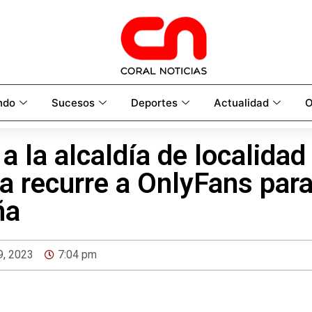
ndo
Sucesos
Deportes
Actualidad
O
a la alcaldía de localidad
 recurre a OnlyFans para
ña
 9, 2023
7:04 pm