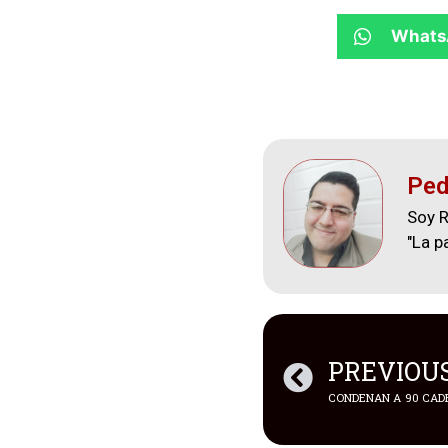
Whats
Ped
Soy R
"La p
PREVIOU