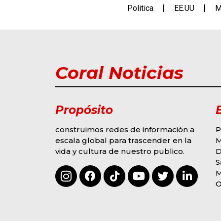
Politica
EE.UU
M
Coral Noticias
Propósito
construimos redes de información a
P
escala global para trascender en la
M
vida y cultura de nuestro publico.
D
G
MODA Y EVENTOS
S
S
OMAR COLINA
M
DERROCHA TALENTO
2
3
F
O
EN “SOY LA VOZ USA”
R
HOUSTON
M
BY
HECTOR ALVAREZ
E
AGOSTO 6, 2026