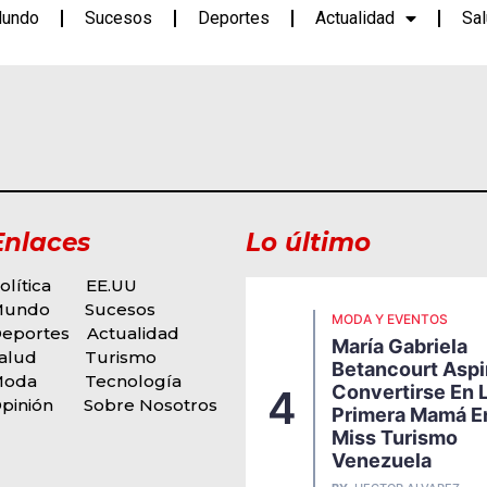
undo
Sucesos
Deportes
Actualidad
Sa
Enlaces
Lo último
olítica
EE.UU
Mundo
Sucesos
ODA Y EVENTOS
MODA Y EVENTOS
eportes
Actualidad
igi Borrelli Presenta
María Gabriela
u Nueva Propuesta
alud
Turismo
Betancourt Aspi
usical, Una Explosiva
Moda
Tecnología
Convertirse En 
4
usión De Funk, Soul Y
pinión
Sobre Nosotros
Primera Mamá E
itmos Latinos Que
Miss Turismo
arca Una Nueva
Venezuela
tapa En Su Carrera