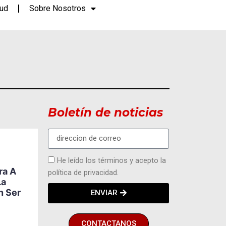
lud
Sobre Nosotros
Boletín de noticias
ACTUALIDAD
DEPORTES
MODA Y
EVENTOS
He leído los términos y acepto la
Ecuador Abre Paso A
ra A
política de privacidad.
Una Nueva Generación
La
5
De Ajedrecistas Con
n Ser
ENVIAR
Future Grandmasters,
El Programa De
Karpowership
CONTACTANOS