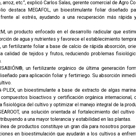
o, arroz, etc.”, explicó Carlos Salas, gerente comercial de Agro C
lio destaca MEGAFOL, un bioestimulante foliar diseñado pa
a frente al estrés, ayudando a una recuperación más rápida
 un producto enfocado en el desarrollo radicular que estimu
orción de agua y nutrientes y favorece el establecimiento tempran
un fertilizante foliar a base de calcio de rápida absorción, orie
la calidad de tejidos y frutos, reduciendo problemas fisiológi
.
ISABIÓN®️, un fertilizante orgánico de última generación fo
diseñado para aplicación foliar y fertirriego. Su absorción inmed
ltivo.
-PLEX, un bioestimulante a base de extracto de algas mari
compuestos bioactivos y certificación orgánica internacional, 
ia fisiológica del cultivo y optimizar el manejo integral de la prod
SEAROOT, una solución orientada al fortalecimiento del cultiv
ribuyendo a una mayor tolerancia y estabilidad en las plantas.
línea de productos constituye un gran día para nosotros porqu
uciones en bioestimulación que ayudarán a los cultivos a enfren