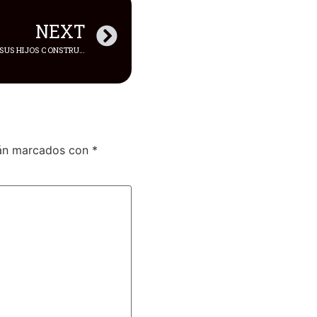
NEXT
GATES ASEGURÓ QUE QUIERE QUE SUS HIJOS CONSTRUYAN SU PROPIO CAMINO PROFESIONAL Y ECONÓMICO
tán marcados con
*