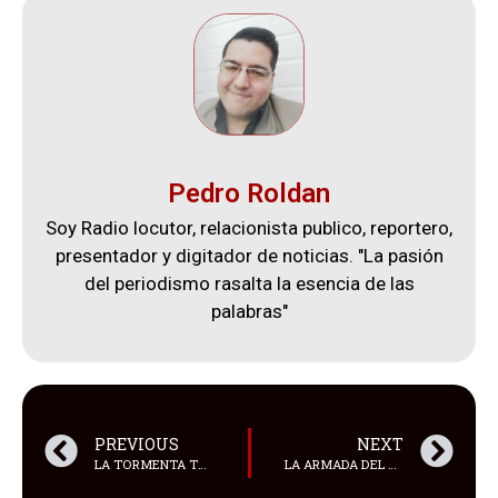
Pedro Roldan
Soy Radio locutor, relacionista publico, reportero,
presentador y digitador de noticias. "La pasión
del periodismo rasalta la esencia de las
palabras"
PREVIOUS
NEXT
LA TORMENTA TROPICAL ERNESTO CONTINÚA GANANDO FUERZA MIENTRAS AVANZA POR EL CARIBE ORIENTAL, AMENAZANDO CON AFECTAR A LAS ISLAS VÍRGENES Y PUERTO RICO
LA ARMADA DEL ECUADOR INFORMÓ SOBRE UN OPERATIVO A 290 MILLAS NÁUTICAS EN EL SURESTE DE LAS ISLAS GALÁPAGOS