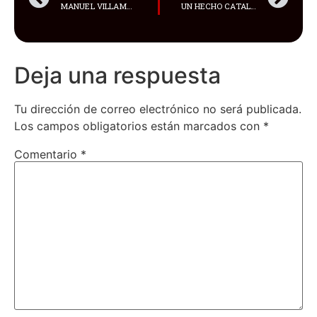
MANUEL VILLAMAR, PRIMO DE ADOLFO MACÍAS, ALIAS ‘FITO’, FUE ASESINADO EN LA DISCOTECA
UN HECHO CATALOGADO COMO UN ‘MILAGRO’ SE REGISTRÓ EN LA PARROQUIA SAN JOAQUÍN, DEL B/LAS FERIAS EN BOGOTÁ, COLOMBIA
Deja una respuesta
Tu dirección de correo electrónico no será publicada.
Los campos obligatorios están marcados con
*
Comentario
*