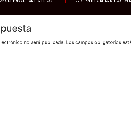
LA SENTENCIA DE UN AÑO DE PRISIÓN CONTRA EL EXJUEZ BANNY M., TRAS RECHAZAR EL RECURSO DE APELACIÓN DE SU DEFENSA
spuesta
lectrónico no será publicada.
Los campos obligatorios es