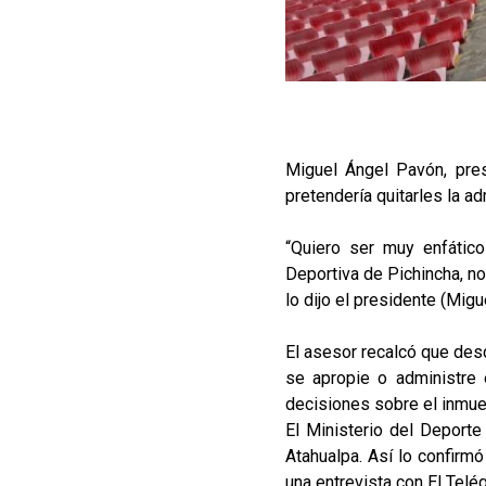
Miguel Ángel Pavón, pre
pretendería quitarles la ad
“Quiero ser muy enfático
Deportiva de Pichincha, no
lo dijo el presidente (Mig
El asesor recalcó que desd
se apropie o administre 
decisiones sobre el inmue
El Ministerio del Deporte
Atahualpa. Así lo confirm
una entrevista con El Telé