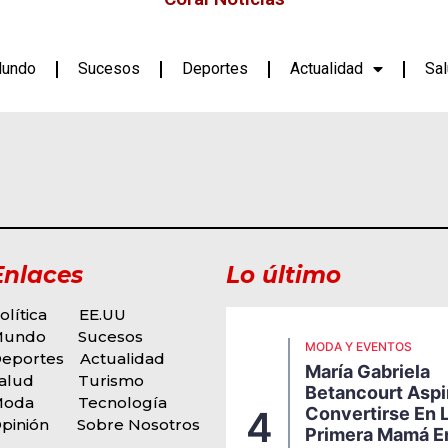
undo
Sucesos
Deportes
Actualidad
Sa
Enlaces
Lo último
olítica
EE.UU
Mundo
Sucesos
ODA Y EVENTOS
MODA Y EVENTOS
eportes
Actualidad
igi Borrelli Presenta
María Gabriela
u Nueva Propuesta
alud
Turismo
Betancourt Aspi
usical, Una Explosiva
Moda
Tecnología
Convertirse En 
4
usión De Funk, Soul Y
pinión
Sobre Nosotros
Primera Mamá E
itmos Latinos Que