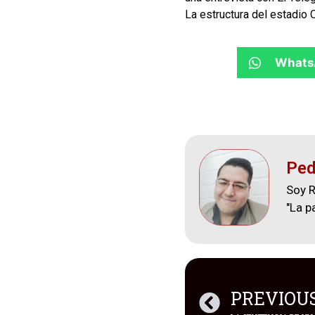
La estructura del estadio
Whats
Ped
Soy R
"La p
PREVIOU