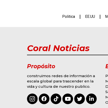
Politica
EE.UU
M
Coral Noticias
Propósito
construimos redes de información a
P
escala global para trascender en la
M
vida y cultura de nuestro publico.
D
G
MODA Y EVENTOS
S
S
OMAR COLINA
M
DERROCHA TALENTO
2
3
F
O
EN “SOY LA VOZ USA”
R