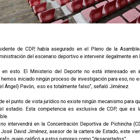
sidente de CDP, había asegurado en el Pleno de la Asamblea
ministración del escenario deportivo e intervenir ilegalmente en la
 en esto. El Ministerio del Deporte no está interesado en in
 hemos iniciado ningún proceso de investigación para eso, no e
uel Ángel) Pavón, eso es totalmente falso”, señaló Jiménez.
e el punto de vista jurídico no existe ningún mecanismo para q
el estadio. Esta competencia es exclusiva de CDP, que es 
ble.
 no intervendrá en la Concentración Deportiva de Pichincha (C
ó José David Jiménez, asesor de la cartera de Estado, este vie
grafo, quien calificó a estos rumores como “desacertados”.