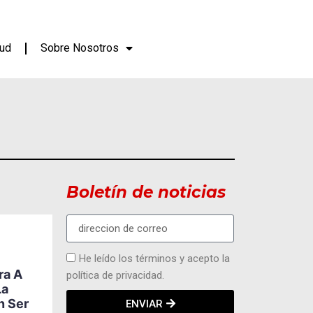
lud
Sobre Nosotros
Boletín de noticias
ACTUALIDAD
DEPORTES
MODA Y
EVENTOS
He leído los términos y acepto la
Ecuador Abre Paso A
ra A
política de privacidad.
Una Nueva Generación
La
5
De Ajedrecistas Con
n Ser
ENVIAR
Future Grandmasters,