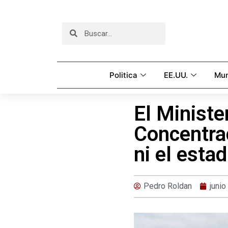
Politica
EE.UU.
Mu
El Ministe
Concentra
ni el esta
Pedro Roldan
junio