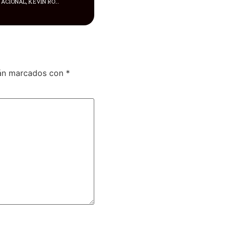
EL DELANTERO DE LA SELECCIÓN NACIONAL, KEVIN RODRÍGUEZ, NO HA TRABAJADO CON EL RESTO DEL GRUPO DURANTE SU PERMANENCIA EN LOS ESTADOS UNIDOS
tán marcados con
*