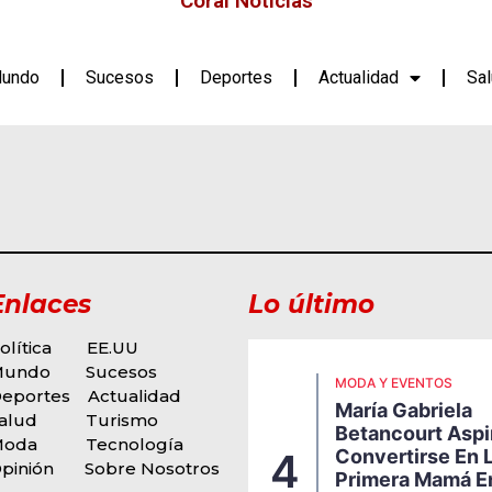
Coral Noticias
undo
Sucesos
Deportes
Actualidad
Sa
Enlaces
Lo último
olítica
EE.UU
Mundo
Sucesos
ODA Y EVENTOS
MODA Y EVENTOS
eportes
Actualidad
igi Borrelli Presenta
María Gabriela
u Nueva Propuesta
alud
Turismo
Betancourt Aspi
usical, Una Explosiva
Moda
Tecnología
Convertirse En 
4
usión De Funk, Soul Y
pinión
Sobre Nosotros
Primera Mamá E
itmos Latinos Que