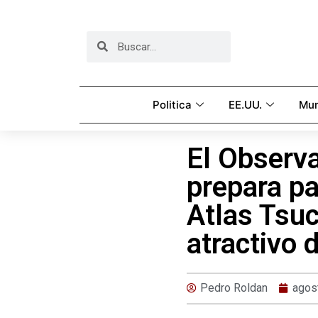
Politica
EE.UU.
Mu
El Observa
prepara p
Atlas Tsu
atractivo 
Pedro Roldan
agos