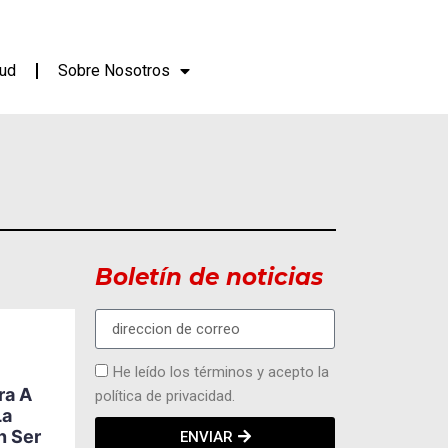
lud
Sobre Nosotros
Boletín de noticias
ACTUALIDAD
DEPORTES
MODA Y
EVENTOS
He leído los términos y acepto la
Ecuador Abre Paso A
ra A
política de privacidad.
Una Nueva Generación
La
5
De Ajedrecistas Con
n Ser
ENVIAR
Future Grandmasters,