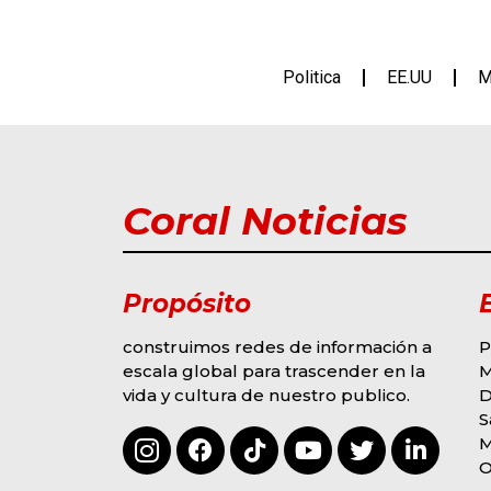
Politica
EE.UU
M
Coral Noticias
Propósito
construimos redes de información a
P
escala global para trascender en la
M
vida y cultura de nuestro publico.
D
G
MODA Y EVENTOS
S
S
OMAR COLINA
M
DERROCHA TALENTO
2
3
F
O
EN “SOY LA VOZ USA”
R