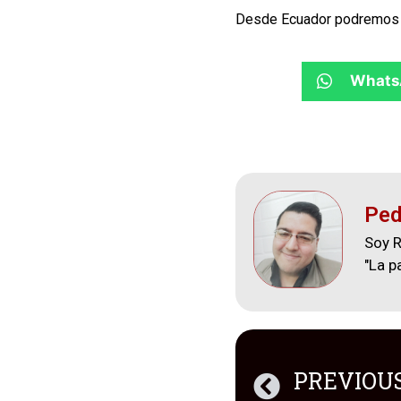
Desde Ecuador podremos d
Whats
Ped
Soy R
"La p
PREVIOU