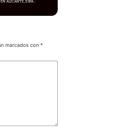
UN DRAMÁTICO RESCATE SE VIVIÓ EN ALICANTE, ESPAÑA
tán marcados con
*