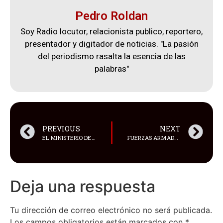
Pedro Roldan
Soy Radio locutor, relacionista publico, reportero,
presentador y digitador de noticias. "La pasión
del periodismo rasalta la esencia de las
palabras"
PREVIOUS
NEXT
EL MINISTERIO DE SALUD PÚBLICA DEL ECUADOR (MSP) SE MANTIENE EN ALERTA SANITARIA POR EL INCREMENTO DE CASOS DE MPOX (VIRUELA SÍMICA) A NIVEL MUNDIAL
FUERZAS ARMADAS EJECUTARON UN OPERATIVO PARA CAPTURAR A CATALEYA M. ALIAS “LA PUCCA”
Deja una respuesta
Tu dirección de correo electrónico no será publicada.
Los campos obligatorios están marcados con
*