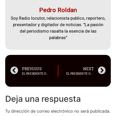
Pedro Roldan
Soy Radio locutor, relacionista publico, reportero,
presentador y digitador de noticias. "La pasión
del periodismo rasalta la esencia de las
palabras"
PREVIOUS
NEXT
EL PRESIDENTE DANIEL NOBOA DESIGNÓ A SUS NUEVOS MINISTROS EN LAS CARTERAS DE TURISMO Y AMBIENTE, AGUA Y TRANSICIÓN ECOLÓGICA
EL PRESIDENTE DANIEL NOBOA HA CALIFICADO A LA DENUNCIA PRESENTADA POR ABAD COMO UNA MANIOBRA
Deja una respuesta
Tu dirección de correo electrónico no será publicada.