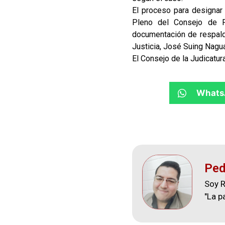
El proceso para designar 
Pleno del Consejo de Pa
documentación de respaldo
Justicia, José Suing Nagu
El Consejo de la Judicatur
Whats
Ped
Soy R
"La p