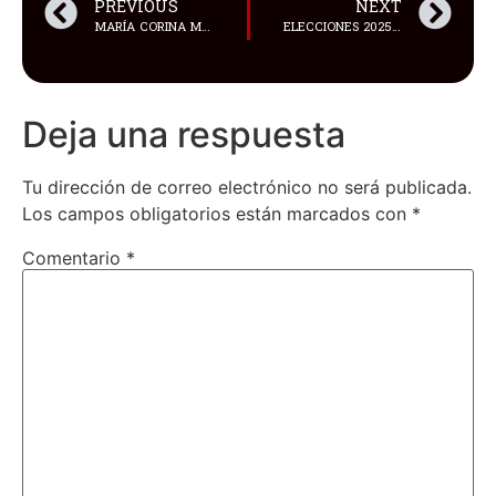
PREVIOUS
NEXT
MARÍA CORINA MACHADO SERÁ POSTULADA A NOBEL DE LA PAZ POR CUATRO UNIVERSIDADES DE ESTADOS UNIDOS
ELECCIONES 2025 EN ECUADOR, DEMASIADA HAMBRIENTERÍA Y AMBICIÓN DE PODER EN UN PAÍS TAN PEQUEÑO
Deja una respuesta
Tu dirección de correo electrónico no será publicada.
Los campos obligatorios están marcados con
*
Comentario
*