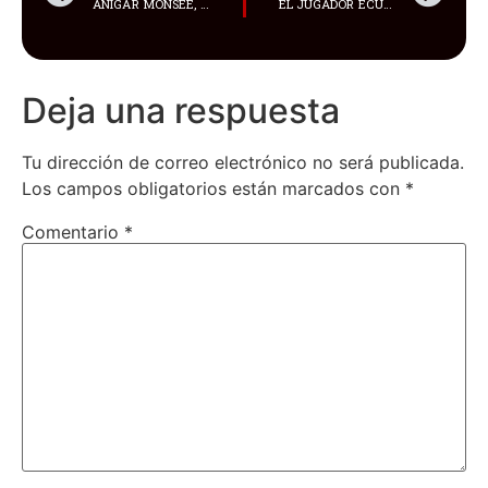
ANIGAR MONSEE, YOUTUBER Y UNA ASPIRANTE A INFLUENCER FUE DETENIDA POR LA POLICÍA EN ESTADOS UNIDOS BAJO LOS CARGOS DE CRUELDAD ANIMAL
EL JUGADOR ECUATORIANO, DJORKAEFF REASCO, LLEGÓ A GUAYAQUIL, PROCEDENTE DE ARGENTINA, PARA INCORPORARSE LA BARCELONA SC
Deja una respuesta
Tu dirección de correo electrónico no será publicada.
Los campos obligatorios están marcados con
*
Comentario
*