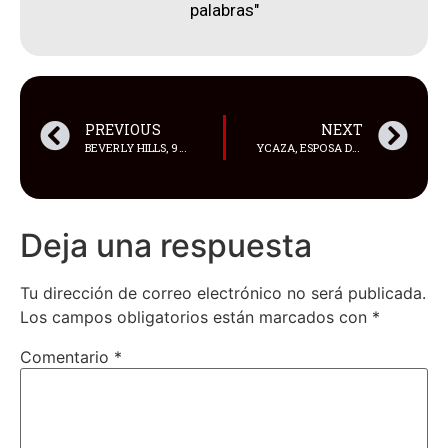
palabras"
PREVIOUS
NEXT
BEVERLY HILLS, 90210 (1991): JASON PRIESTLEY Y SHANNEN DOHERTY – BRANDON Y BRENDA, EL LATIDO GEMELO DE LA SERIE DE TELEVISIÓN MÁS QUERIDA
YCAZA, ESPOSA DE AQUILES ÁLVAREZ , CUESTIONA INTENTO DE INCAUTAR SU VIVIENDA
Deja una respuesta
Tu dirección de correo electrónico no será publicada.
Los campos obligatorios están marcados con
*
Comentario
*