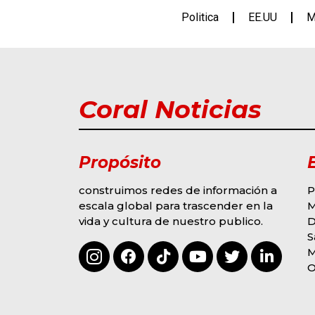
Politica
EE.UU
M
Coral Noticias
Propósito
construimos redes de información a
P
escala global para trascender en la
M
vida y cultura de nuestro publico.
D
G
MODA Y EVENTOS
S
S
OMAR COLINA
M
DERROCHA TALENTO
2
3
F
O
EN “SOY LA VOZ USA”
R
HOUSTON
M
BY
HECTOR ALVAREZ
E
AGOSTO 6, 2026