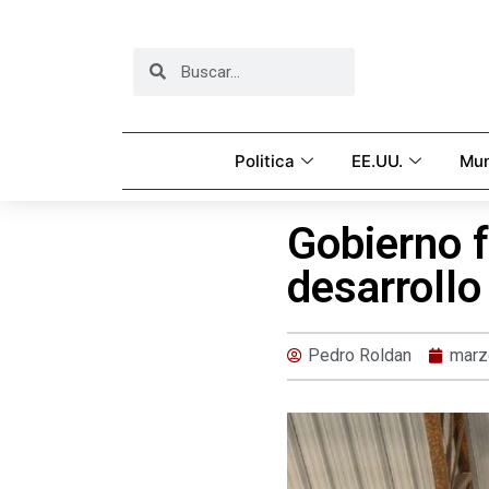
Politica
EE.UU.
Mu
Gobierno f
desarrollo
Pedro Roldan
marz