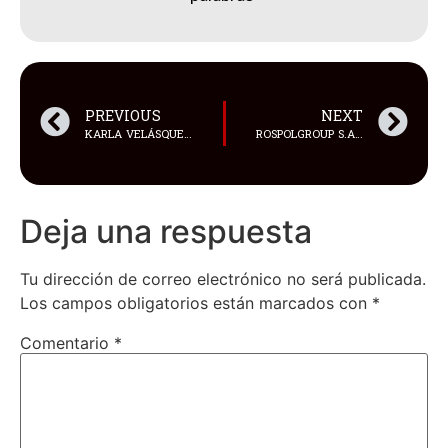
PREVIOUS
NEXT
KARLA VELÁSQUEZ ANUNCIA INTENTO DE RÉCORD GUINNESS QUE REUNIRÁ A ESPECIALISTAS EN CEJAS PARA REALIZAR APLICACIONES DE HENNA EN OCHO HORAS
ROSPOLGROUP S.A. FORTALECE EL SECTOR AUTOMOTRIZ ECUATORIANO CON LA REPRESENTACIÓN OFICIAL DE IDEMITSU LUBRICANTS, LÍDER MUNDIAL EN LUBRICANTES
Deja una respuesta
Tu dirección de correo electrónico no será publicada.
Los campos obligatorios están marcados con
*
Comentario
*