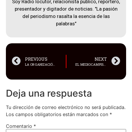
Soy Radio locutor, relacionista publico, reportero,
presentador y digitador de noticias. "La pasión
del periodismo rasalta la esencia de las
palabras"
PREVIOUS
NEXT
LA ORGANIZACIÓN MUNDIAL DE LA SALUD (OMS), DESCARTÓ QUE EL MPOX, MEJOR CONOCIDA COMO VIRUELA DEL MONO SE LA PUEDA CONSIDERAR “UN NUEVO COVID”
EL MEDIOCAMPISTA OFENSIVO DAMIÁN DÍAZ FIRMÓ SU CONTRATO CON BANFIELD
Deja una respuesta
Tu dirección de correo electrónico no será publicada.
Los campos obligatorios están marcados con
*
Comentario
*