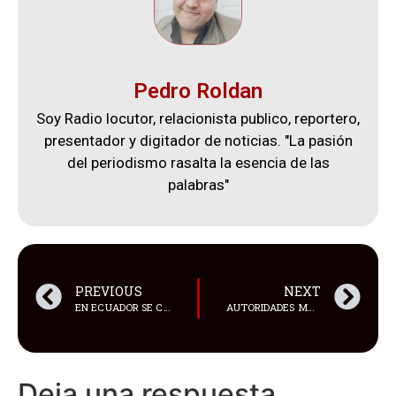
Pedro Roldan
Soy Radio locutor, relacionista publico, reportero,
presentador y digitador de noticias. "La pasión
del periodismo rasalta la esencia de las
palabras"
PREVIOUS
NEXT
EN ECUADOR SE CONFIRMÓ EL FALLECIMIENTO DE CUATRO PERSONAS POR DENGUE
AUTORIDADES MUNICIPALES DE GUAYAQUIL, ENCABEZADAS POR LA EMPRESA PÚBLICA MUNICIPAL PARA LA GESTIÓN DE RIESGOS Y CONTROL DE SEGURIDAD DE GUAYAQUIL SEGURA EP COORDINÓ LA ATENCIÓN DE 47 SECTORES AFECTADOS POR ACUMULACIÓN DE AGUAS Y ÁRBOLES CAÍDOS
Deja una respuesta