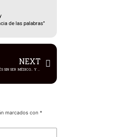
y
cia de las palabras"
NEXT
🚨🕊️ SALVÓ A 2.4 MILLONES DE BEBÉS SIN SER MÉDICO… Y CASI NADIE LO SABÍA
tán marcados con
*