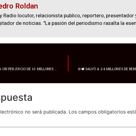
edro Roldan
y Radio locutor, relacionista publico, reportero, presentador 
gitador de noticias. "La pasión del periodismo rasalta la esen
LA CONTRALORÍA HALLA UN PERJUICIO DE 10 MILLONES DE DÓLARES POR LA COMPRA DE TERRENOS EN LA REFINERÍA DE ESMERALDAS
spuesta
lectrónico no será publicada.
Los campos obligatorios es