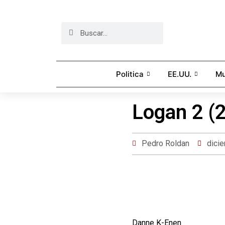
Politica
EE.UU.
M
Logan 2 (
Pedro Roldan
dici
Danne K-Enen