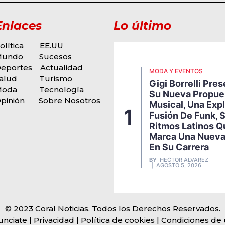
Enlaces
Lo último
olítica
EE.UU
Mundo
Sucesos
eportes
Actualidad
MODA Y EVENTOS
alud
Turismo
Gigi Borrelli Pre
Moda
Tecnología
Su Nueva Propue
pinión
Sobre Nosotros
Musical, Una Exp
1
Fusión De Funk, 
Ritmos Latinos Q
Marca Una Nueva
En Su Carrera
BY
HECTOR ALVAREZ
AGOSTO 5, 2026
© 2023 Coral Noticias. Todos los Derechos Reservados.
unciate
| Privacidad | Política de cookies | Condiciones de