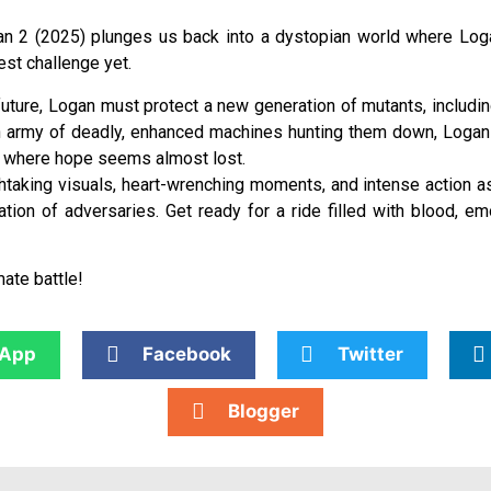
ogan 2 (2025) plunges us back into a dystopian world where Log
est challenge yet.
future, Logan must protect a new generation of mutants, includi
 an army of deadly, enhanced machines hunting them down, Loga
rld where hope seems almost lost.
thtaking visuals, heart-wrenching moments, and intense action a
on of adversaries. Get ready for a ride filled with blood, e
mate battle!
App
Facebook
Twitter
Blogger