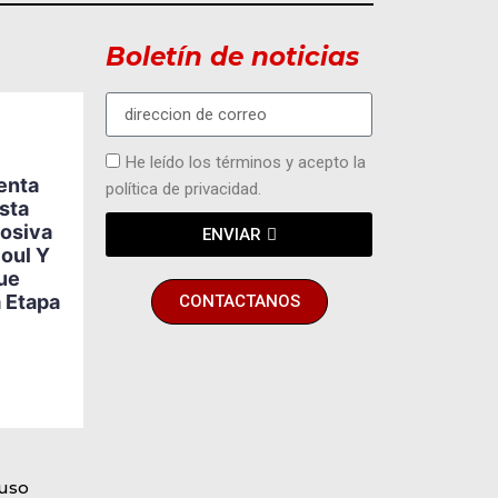
Boletín de noticias
He leído los términos y acepto la
MODA Y EVENTOS
senta
política de privacidad.
María Gabriela
sta
Betancourt Aspira A
losiva
ENVIAR
Convertirse En La
2
3
Soul Y
Primera Mamá En Ser
ue
Miss Turismo
 Etapa
CONTACTANOS
Venezuela
BY
HECTOR ALVAREZ
AGOSTO 5, 2026
 uso