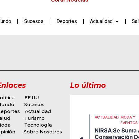
undo
Sucesos
Deportes
Actualidad
Sa
Enlaces
Lo último
olítica
EE.UU
Mundo
Sucesos
eportes
Actualidad
CTUALIDAD
DEPORTES
MODA Y
ACTUALIDAD
MODA Y
alud
Turismo
EVENTOS
EVENTOS
Moda
Tecnología
cuador Abre Paso A
NIRSA Se Suma 
pinión
Sobre Nosotros
na Nueva Generación
Conservación D