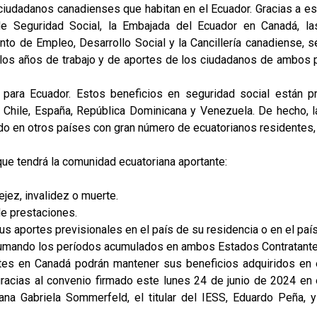
ciudadanos canadienses que habitan en el Ecuador. Gracias a es
 de Seguridad Social, la Embajada del Ecuador en Canadá, l
nto de Empleo, Desarrollo Social y la Cancillería canadiense, se
los años de trabajo y de aportes de los ciudadanos de ambos pa
 para Ecuador. Estos beneficios en seguridad social están 
, Chile, España, República Dominicana y Venezuela. De hecho, la
o en otros países con gran número de ecuatorianos residentes, 
ue tendrá la comunidad ecuatoriana aportante:
jez, invalidez o muerte.
de prestaciones.
s aportes previsionales en el país de su residencia o en el paí
 sumando los períodos acumulados en ambos Estados Contratante
tes en Canadá podrán mantener sus beneficios adquiridos en el
gracias al convenio firmado este lunes 24 de junio de 2024 en e
riana Gabriela Sommerfeld, el titular del IESS, Eduardo Peña,