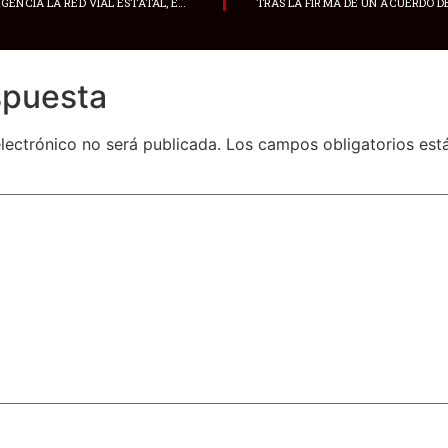
SE DECLARA EN EMERGENCIA LA RED VIAL ESTATAL, EN EL TRAMO PELILEO – BAÑOS – PUYO, SEGÚN EL ACUERDO MINISTERIAL
spuesta
lectrónico no será publicada.
Los campos obligatorios es