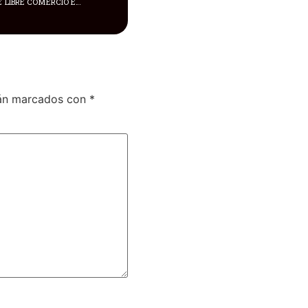
TRAS LA FIRMA DE UN ACUERDO DE LIBRE COMERCIO EN 2023, LAS RELACIONES DIPLOMÁTICAS ENTRE ECUADOR Y COSTA RICA HAN IMPULSADO EL DESARROLLO DE OTRAS TEMÁTICAS
tán marcados con
*