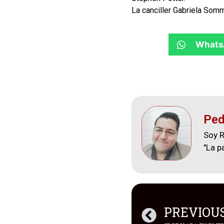
La canciller Gabriela Somm
Whats
Ped
Soy R
"La p
PREVIOU