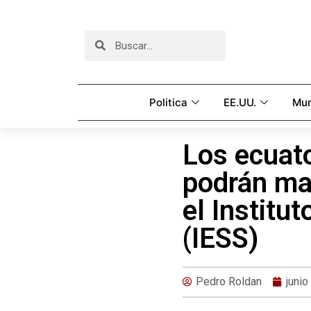
Politica
EE.UU.
Mu
Los ecuat
podrán ma
el Institu
(IESS)
Pedro Roldan
junio