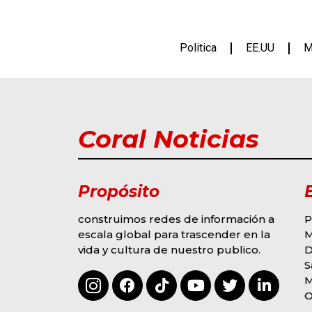
Politica
EE.UU
M
Coral Noticias
Propósito
construimos redes de información a
P
escala global para trascender en la
vida y cultura de nuestro publico.
D
A
MODA Y EVENTOS
S
María Gabriela
E
Betancourt Aspira A
O
U
Convertirse En La