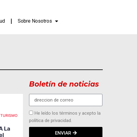
lud
Sobre Nosotros
Boletín de noticias
He leído los términos y acepto la
TURISMO
ACTUALIDAD
SUCESOS
política de privacidad.
La Prevención
A La
Empieza Antes De Las
ENVIAR
el