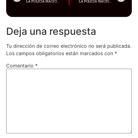
LA POLICÍA NACIONAL INFORMÓ SOBRE LAS ACCIONES QUE EJECUTARÁ DURANTE ESTE FERIADO DEL 10 DE AGOSTO
LA POLICÍA NACIONAL DESCUBRIÓ PISCINAS, JACUZZIS Y UN HALLAZGO ‘POCO COMÚN’, DOS CAIMANES Y UNA SERIE DE ESPECIES SILVESTRES EN PELIGRO DE EXTINCIÓN
Deja una respuesta
Tu dirección de correo electrónico no será publicada.
Los campos obligatorios están marcados con
*
Comentario
*