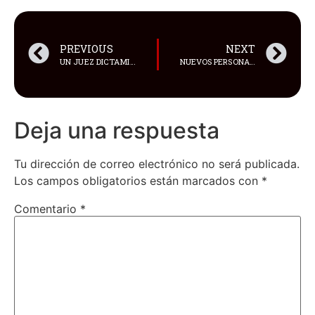
PREVIOUS
NEXT
UN JUEZ DICTAMINÓ PRISIÓN PREVENTIVA CONTRA TRES PERSONAS SOSPECHOSAS DEL PRESUNTO CRIMEN CONTRA UN HACENDADO Y SU PAREJA OCURRIDO EN UNA FINCA DEL SECTOR SAN PLÁCIDO
NUEVOS PERSONAJES EN LA SEGUNDA TEMPORADA DEL LIVE-ACTION DE ONE PIECE
Deja una respuesta
Tu dirección de correo electrónico no será publicada.
Los campos obligatorios están marcados con
*
Comentario
*