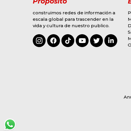
Propósito
construimos redes de información a
P
escala global para trascender en la
M
vida y cultura de nuestro publico.
D
G
MODA Y EVENTOS
S
S
OMAR COLINA
M
DERROCHA TALENTO
2
3
F
O
EN “SOY LA VOZ USA”
R
HOUSTON
M
BY
HECTOR ALVAREZ
E
AGOSTO 6, 2026
B
An