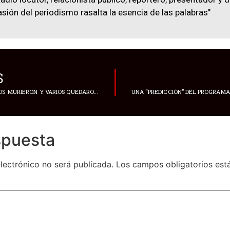
asión del periodismo rasalta la esencia de las palabras"
S
AL MOMENTO, 16 NIÑOS MURIERON Y VARIOS QUEDARON ATRAPADOS TRAS EL COLAPSO PARCIAL DE UNA ESCUELA EN PLATEAU, CENTRO DE NIGERIA
spuesta
lectrónico no será publicada.
Los campos obligatorios es