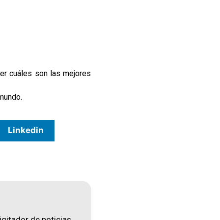
cer cuáles son las mejores
 mundo.
Linkedin
igitador de noticias.