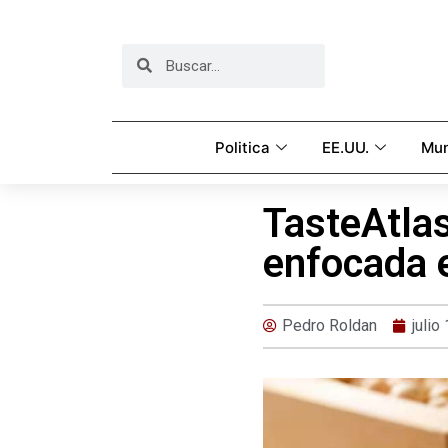
Politica
EE.UU.
Mu
TasteAtlas
enfocada e
Pedro Roldan
julio