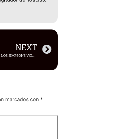
NEXT
UNA “PREDICCIÓN” DEL PROGRAMA LOS SIMPSONS VOLVIÓ A CONVERTIRSE EN REALIDAD. LA ORQUESTA SINFÓNICA DE LONDRES REALIZA UN CONCIERTO CON LA BANDA DE HIP HOP, CYPRESS HILL,
tán marcados con
*