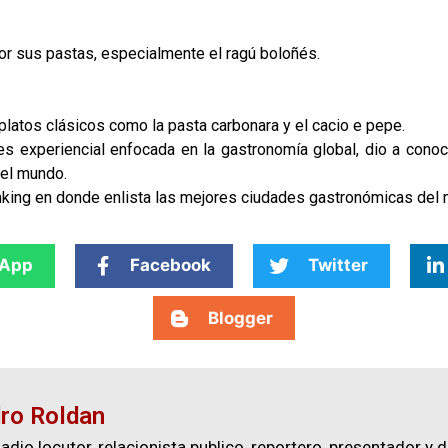
or sus pastas, especialmente el ragú boloñés.
latos clásicos como la pasta carbonara y el cacio e pepe.
ajes experiencial enfocada en la gastronomía global, dio a cono
el mundo.
nking en donde enlista las mejores ciudades gastronómicas del
App
Facebook
Twitter
Blogger
ro Roldan
adio locutor, relacionista publico, reportero, presentador y d