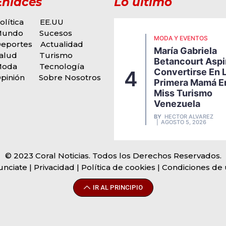
Enlaces
Lo último
olítica
EE.UU
Mundo
Sucesos
ODA Y EVENTOS
MODA Y EVENTOS
eportes
Actualidad
igi Borrelli Presenta
María Gabriela
u Nueva Propuesta
alud
Turismo
Betancourt Aspi
usical, Una Explosiva
Moda
Tecnología
Convertirse En 
4
usión De Funk, Soul Y
pinión
Sobre Nosotros
Primera Mamá E
itmos Latinos Que
Miss Turismo
arca Una Nueva
Venezuela
tapa En Su Carrera
BY
HECTOR ALVAREZ
Y
HECTOR ALVAREZ
AGOSTO 5, 2026
AGOSTO 5, 2026
© 2023 Coral Noticias. Todos los Derechos Reservados.
unciate
| Privacidad | Política de cookies | Condiciones de
IR AL PRINCIPIO