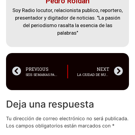
Pedro Roldan
Soy Radio locutor, relacionista publico, reportero,
presentador y digitador de noticias. "La pasión
del periodismo rasalta la esencia de las
palabras"
PREVIOUS
NEXT
SEIS SEMANAS PASARON DESDE QUE EL PRESIDENTE DANIEL NOBOA DECLARÓ EL CONFLICTO ARMADO INTERNO EN EL PAÍS
LA CIUDAD DE NUEVA YORK INICIÓ UNA BATALLA LEGAL CONTRA LAS REDES SOCIALES MÁS IMPORTANTES, ES DECIR TIKTOK, INSTAGRAM, FACEBOOK, SNAPCHAT Y YOUTUBE
Deja una respuesta
Tu dirección de correo electrónico no será publicada.
Los campos obligatorios están marcados con
*