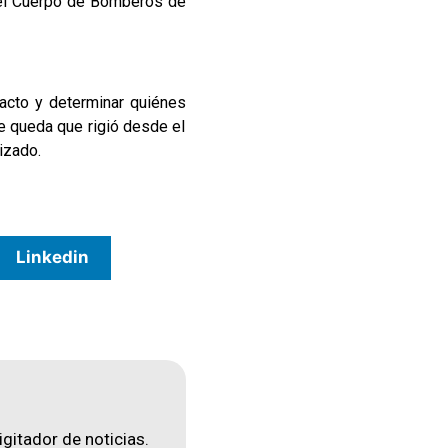
 del Cuerpo de Bomberos de
facto y determinar quiénes
de queda que rigió desde el
izado.
Linkedin
igitador de noticias.