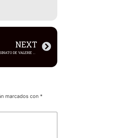
NEXT
EL CORREÍSMO EN JAQUE POR ASESINATO DE VALERIE ELAINE DE LA VALDENE, EN GALÁPAGOS
tán marcados con
*