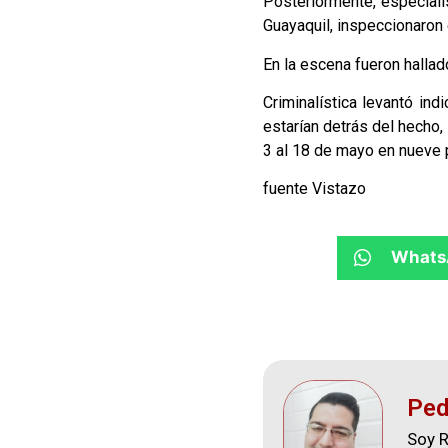
Posteriormente, especiali
Guayaquil, inspeccionaron 
En la escena fueron hallad
Criminalística levantó in
estarían detrás del hecho,
3 al 18 de mayo en nueve p
fuente Vistazo
Whats
Ped
Soy R