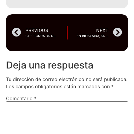
PREVIOUS
NEXT
LA II RONDA DE NEGOCIACIONES PARA LA SUSCRIPCIÓN DEL ACUERDO COMERCIAL ENTRE ECUADOR Y CANADÁ COMENZÓ ESTE LUNES
EN RIOBAMBA, EL JEFE DE ESTADO ANUNCIARÁ EL LANZAMIENTO DEL PROGRAMA “BECAS FUTURO FEMENINO”
Deja una respuesta
Tu dirección de correo electrónico no será publicada.
Los campos obligatorios están marcados con
*
Comentario
*