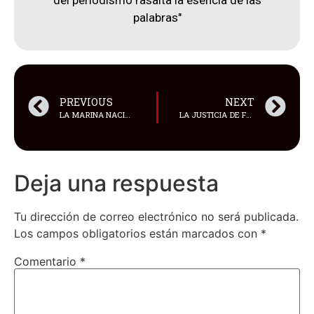
del periodismo rasalta la esencia de las
palabras"
PREVIOUS
NEXT
LA MARINA NACIONAL DE EL SALVADOR INCAUTÓ UNA EMBARCACIÓN CON ECUATORIANOS A BORDO EN EL MAR DE ESE PAÍS
LA JUSTICIA DE FRANCIA PROHIBIÓ LA VENTA DEL BALÓN DE ORO DEL MUNDIAL DE 1986 QUE GANÓ DIEGO ARMANDO MARADONA
Deja una respuesta
Tu dirección de correo electrónico no será publicada.
Los campos obligatorios están marcados con
*
Comentario
*