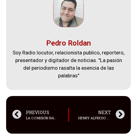
Pedro Roldan
Soy Radio locutor, relacionista publico, reportero,
presentador y digitador de noticias. "La pasión
del periodismo rasalta la esencia de las
palabras"
PREVIOUS
NEXT
LA COMISIÓN NACIONAL DEL MERCADO DE VALORES (CNMV) MULTÓ AL EXFUTBOLISTA GERARD PIQUÉ CON 200.000 EUROS Y AL EMPRESARIO JOSÉ ELÍAS
HENRY ALFREDO DUEÑAS BURAYE FALLECIÓ EN GUAYAQUIL A LOS 31 AÑOS