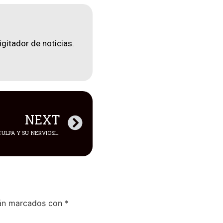
igitador de noticias.
NEXT
RAFAEL CORREA SABE QUE TIENE CULPA Y SU NERVIOSISMO LO DELATA: JEANNINE CRUZ
tán marcados con
*