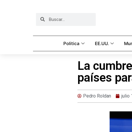
Politica
EE.UU.
Mu
La cumbre 
países par
Pedro Roldan
julio