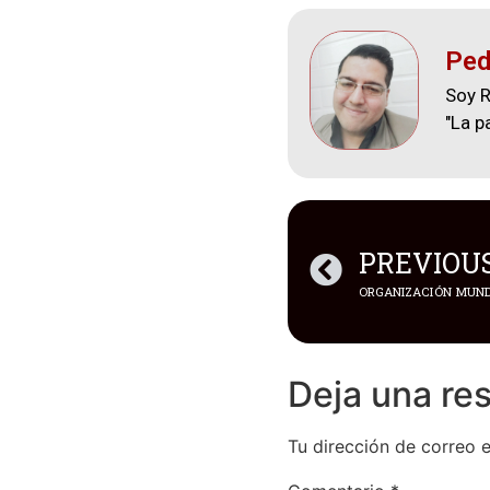
Ped
Soy R
"La p
PREVIOU
Deja una re
Tu dirección de correo e