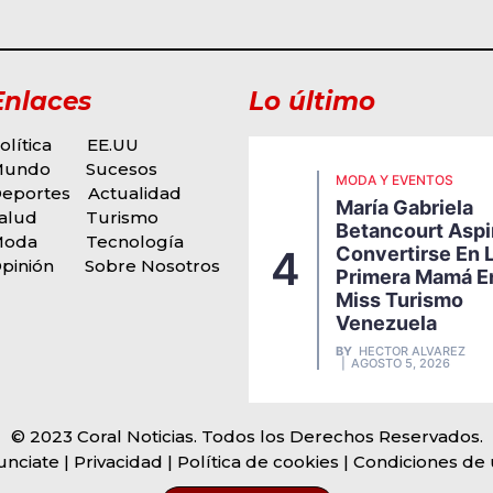
Enlaces
Lo último
olítica
EE.UU
Mundo
Sucesos
ODA Y EVENTOS
MODA Y EVENTOS
eportes
Actualidad
igi Borrelli Presenta
María Gabriela
u Nueva Propuesta
alud
Turismo
Betancourt Aspi
usical, Una Explosiva
Moda
Tecnología
Convertirse En 
4
usión De Funk, Soul Y
pinión
Sobre Nosotros
Primera Mamá E
itmos Latinos Que
Miss Turismo
arca Una Nueva
Venezuela
tapa En Su Carrera
BY
HECTOR ALVAREZ
Y
HECTOR ALVAREZ
AGOSTO 5, 2026
AGOSTO 5, 2026
© 2023 Coral Noticias. Todos los Derechos Reservados.
unciate
| Privacidad | Política de cookies | Condiciones de