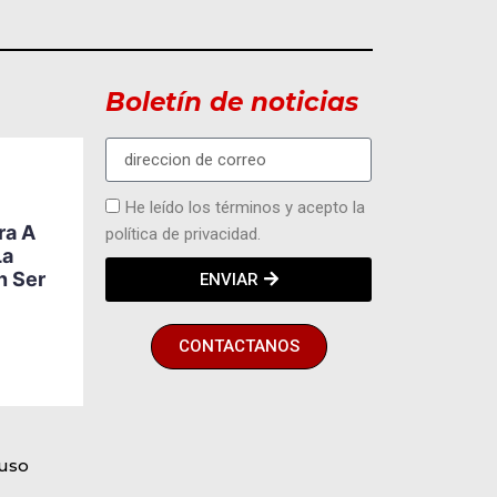
Boletín de noticias
ACTUALIDAD
DEPORTES
MODA Y
EVENTOS
He leído los términos y acepto la
Ecuador Abre Paso A
ra A
política de privacidad.
Una Nueva Generación
La
5
De Ajedrecistas Con
n Ser
ENVIAR
Future Grandmasters,
El Programa De
Karpowership
CONTACTANOS
BY
PEDRO ROLDAN
AGOSTO 5, 2026
 uso