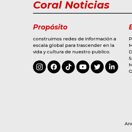
Coral Noticias
Propósito
construimos redes de información a
P
escala global para trascender en la
M
vida y cultura de nuestro publico.
D
G
MODA Y EVENTOS
S
S
OMAR COLINA
M
DERROCHA TALENTO
2
3
F
O
EN “SOY LA VOZ USA”
R
HOUSTON
M
BY
HECTOR ALVAREZ
E
AGOSTO 6, 2026
B
An