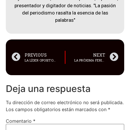
presentador y digitador de noticias. "La pasión
del periodismo rasalta la esencia de las
palabras"
PREVIOUS
NEXT
LA LÍDER OPOSITORA EN VENEZUELA, MARÍA CORINA MACHADO ES UNA DE LOS CANDIDATAS AL PREMIO VÁCLAV HAVEL DE DERECHOS HUMANOS
LA PRÓXIMA FERIA INTERNACIONAL DE COMERCIO DE SERVICIOS DE CHINA (CIFTIS, SIGLAS EN INGLÉS) SERVIRÁ COMO UNA IMPORTANTE PLATAFORMA PARA PROFUNDIZAR LA COOPERACIÓN INTERNACIONAL
Deja una respuesta
Tu dirección de correo electrónico no será publicada.
Los campos obligatorios están marcados con
*
Comentario
*