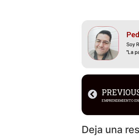
Ped
Soy R
"La p
PREVIOU
EMPRENDIMIENTO EN 
Deja una re