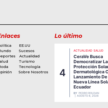
Enlaces
Lo último
olítica
EE.UU
Mundo
Sucesos
ACTUALIDAD
SALUD
eportes
Actualidad
CeraVe Busca
alud
Turismo
Democratizar La
CTUALIDAD
MODA Y
OPINIÓN
POLITICA
Protección Sola
Moda
Tecnología
EVENTOS
4
Dermatológica C
pinión
Sobre Nosotros
l 10 De Agosto, Una Historia
Lanzamiento De
ue Invita A Reflexionar
Nueva Línea Sol
Y
PEDRO ROLDAN
AGOSTO 8, 2026
Ecuador
BY
PEDRO ROLDAN
AGOSTO 8, 2026