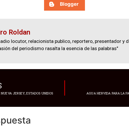
Blogger
ro Roldan
adio locutor, relacionista publico, reportero, presentador y d
asión del periodismo rasalta la esencia de las palabras"
S
NUEVA JERSEY, ESTADOS UNIDOS
AGUA HERVIDA PARA LA FA
spuesta