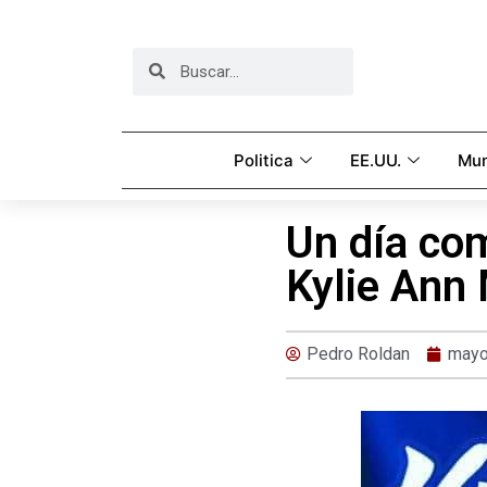
Politica
EE.UU.
Mu
Un día co
Kylie Ann
Pedro Roldan
mayo