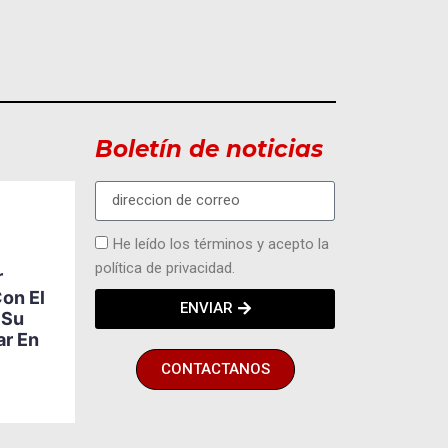
Boletín de noticias
MODA Y EVENTOS
He leído los términos y acepto la
Vidapets Presenta
política de privacidad.
r
Juguetes KONG Para
5
on El
Acompañar Cada
ENVIAR
 Su
Etapa De La Vida De
ar En
Las Mascotas
BY
HECTOR ALVAREZ
CONTACTANOS
AGOSTO 7, 2026