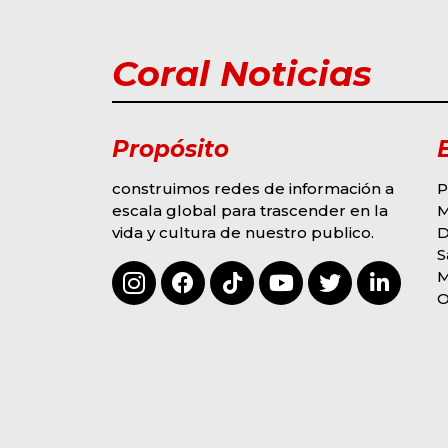
Coral Noticias
Propósito
construimos redes de información a
P
escala global para trascender en la
vida y cultura de nuestro publico.
D
ACTUALIDAD
OPINIÓN
POLITICA
S
A
Política, Economía Y
2
3
La Situación Social
O
E
Que Vive El País
Q
BY
PEDRO ROLDAN
B
AGOSTO 8, 2026