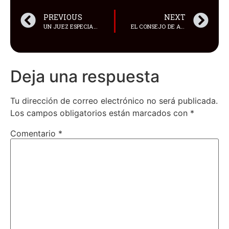
PREVIOUS
NEXT
UN JUEZ ESPECIALIZADO EN CORRUPCIÓN Y CRIMEN ORGANIZADO DICTÓ AUTO DE LLAMAMIENTO A JUICIO CONTRA FABRICIO COLÓN P. Y CUATRO PERSONAS MÁS
EL CONSEJO DE ADMINISTRACIÓN LEGISLATIVA (CAL) DE LA ASAMBLEA NACIONAL RESOLVIÓ REACTIVAR EL JUICIO POLÍTICO CONTRA LA FISCAL GENERAL DIANA SALAZAR
Deja una respuesta
Tu dirección de correo electrónico no será publicada.
Los campos obligatorios están marcados con
*
Comentario
*