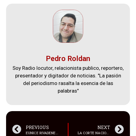
Pedro Roldan
Soy Radio locutor, relacionista publico, reportero,
presentador y digitador de noticias. "La pasión
del periodismo rasalta la esencia de las
palabras"
PREVIOUS
NEXT
EUNICE RIVADENEIRA, UNA GUAYAQUILEÑA DE 25 AÑOS Y ARQUITECTA, FUE PROCLAMADA MISS ECUADOR 2024
LA CORTE NACIONAL DE JUSTICIA RETOMÓ ESTE VIERNES LA AUDIENCIA PREPARATORIA DE JUICIO CONTRA 37 PERSONAS EN EL CASO METÁSTASIS