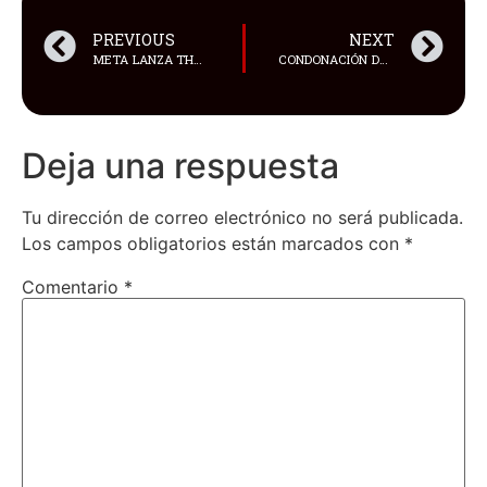
PREVIOUS
NEXT
META LANZA THREADS, UNA APLICACIÓN QUE BUSCA DESAFÍAR A TWITTER
CONDONACIÓN DE DEUDAS PARA ESTUDIANTES Y CRÉDITOS PARA VIVIENDA, LOS PROYECTOS DE ALIVIO ECONÓMICO QUE IMPULSA EL GOBIERNO NACIONAL
Deja una respuesta
Tu dirección de correo electrónico no será publicada.
Los campos obligatorios están marcados con
*
Comentario
*