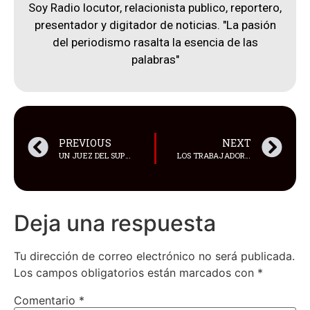
Soy Radio locutor, relacionista publico, reportero,
presentador y digitador de noticias. "La pasión
del periodismo rasalta la esencia de las
palabras"
PREVIOUS
NEXT
UN JUEZ DEL SUPREMO TRIBUNAL FEDERAL (STF) DE BRASIL DISPUSO LA SUSPENSIÓN DE LA RED SOCIAL X
LOS TRABAJADORES DE GAMA TV ANUNCIARON QUE SUSPENDERÁN LA HUELGA EMPRENDIDA EL JUEVES 29 DE AGOSTO
Deja una respuesta
Tu dirección de correo electrónico no será publicada.
Los campos obligatorios están marcados con
*
Comentario
*