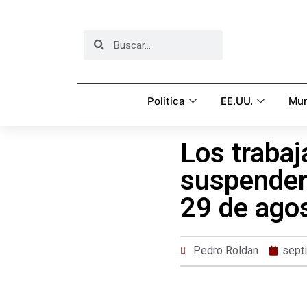
Politica
EE.UU.
Mu
Los traba
suspender
29 de ago
Pedro Roldan
sept