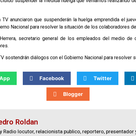
cidido suspender la medida huelga que veníamos realizando de
 TV anunciaron que suspenderán la huelga emprendida el jue
ierno Nacional para resolver la situación de los colaboradores del
 Herrera, secretario general de los empleados del medio de 
ores.
sostendrán diálogos con el Gobierno Nacional para resolver su
App
Facebook
Twitter
Blogger
edro Roldan
y Radio locutor, relacionista publico, reportero, presentador 