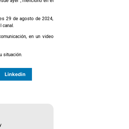
sde ayer”, mencionó en el
ves 29 de agosto de 2024,
 canal.
comunicación, en un video
 situación.
Linkedin
y