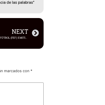
cia de las palabras"
NEXT
LA FEDERACIÓN ECUATORIANA DE FÚTBOL (FEF) EMITIÓ UN COMUNICADO OFICIAL
tán marcados con
*