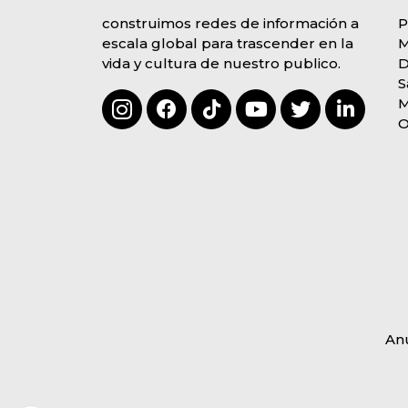
construimos redes de información a
P
escala global para trascender en la
vida y cultura de nuestro publico.
D
S
O
An