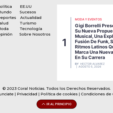
olítica
EE.UU
Mundo
Sucesos
eportes
Actualidad
MODA Y EVENTOS
alud
Turismo
Gigi Borrelli Pre
Moda
Tecnología
Su Nueva Propue
pinión
Sobre Nosotros
Musical, Una Exp
1
Fusión De Funk, 
Ritmos Latinos Q
Marca Una Nueva
En Su Carrera
BY
HECTOR ALVAREZ
AGOSTO 5, 2026
© 2023 Coral Noticias. Todos los Derechos Reservados.
unciate
| Privacidad | Política de cookies | Condiciones de
IR AL PRINCIPIO